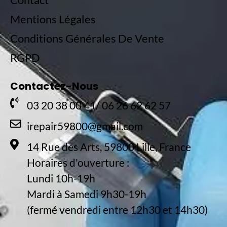
Mentions Légales
Conditions Générales De Vente
RGPD
Contactez-Nous
03 20 38 00 41/ 06 26 62 62 57
irepair59800@gmail.com
14 Rue des Arts, 59800 Lille, France
Horaires d'ouverture :
Lundi 10h-19h
Mardi à Samedi 9h30-19h
(fermé vendredi entre 12h30 et 14h30)