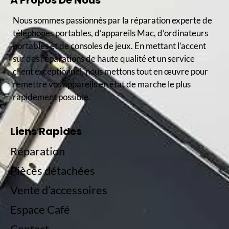
À Propos De Nous
Nous sommes passionnés par la réparation experte de
téléphones portables, d’appareils Mac, d’ordinateurs
portables et de consoles de jeux. En mettant l’accent
sur des réparations de haute qualité et un service
client exceptionnel, nous mettons tout en œuvre pour
remettre vos appareils en état de marche le plus
rapidement possible.
Liens Rapides
Réparation
Pièces détachées
Vente d’accessoires
Espace Café
Contact