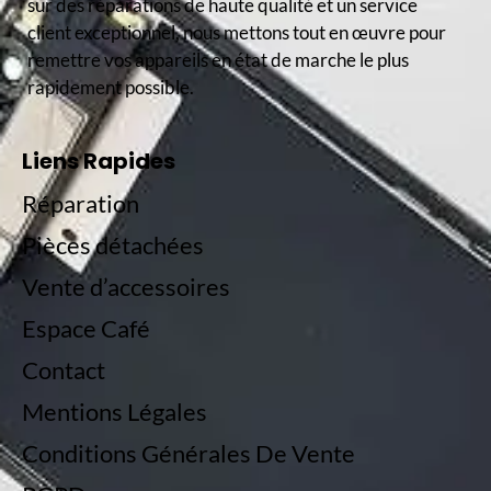
sur des réparations de haute qualité et un service
client exceptionnel, nous mettons tout en œuvre pour
remettre vos appareils en état de marche le plus
rapidement possible.
Liens Rapides
Réparation
Pièces détachées
Vente d’accessoires
Espace Café
Contact
Mentions Légales
Conditions Générales De Vente