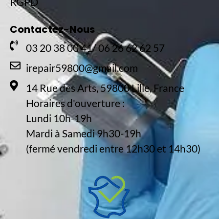
RGPD
Contactez-Nous
03 20 38 00 41/ 06 26 62 62 57
irepair59800@gmail.com
14 Rue des Arts, 59800 Lille, France
Horaires d'ouverture :
Lundi 10h-19h
Mardi à Samedi 9h30-19h
(fermé vendredi entre 12h30 et 14h30)