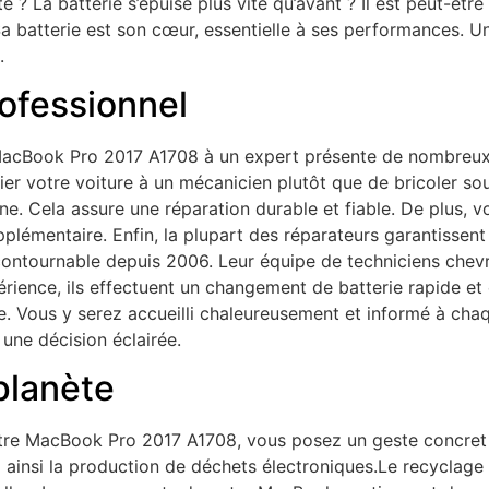
 ? La batterie s’épuise plus vite qu’avant ? Il est peut-êtr
 batterie est son cœur, essentielle à ses performances.
.
rofessionnel
MacBook Pro 2017 A1708 à un expert présente de nombreux 
fier votre voiture à un mécanicien plutôt que de bricoler 
gine. Cela assure une réparation durable et fiable. De plus
upplémentaire. Enfin, la plupart des réparateurs garantissent l
ontournable depuis 2006. Leur équipe de techniciens che
périence, ils effectuent un changement de batterie rapide et
le. Vous y serez accueilli chaleureusement et informé à ch
e une décision éclairée.
planète
otre MacBook Pro 2017 A1708, vous posez un geste concret 
 ainsi la production de déchets électroniques.Le recyclage 