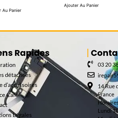
Ajouter Au Panier
r Au Panier
ens Rapides
Conta
ration
03 20 38
es détachées
irepair
e d’accessoires
14 Rue d
France
ce Café
Horaires
act
Lundi 1
ions Légales