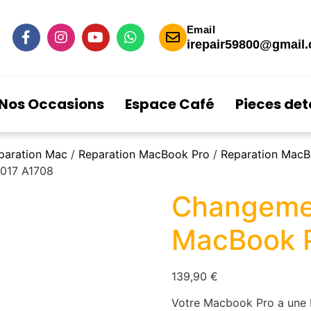
Email
irepair59800@gmail
Nos Occasions
Espace Café
Pieces de
paration Mac
/
Reparation MacBook Pro
/
Reparation MacB
2017 A1708
Changemen
MacBook P
139,90
€
Votre Macbook Pro a une ba