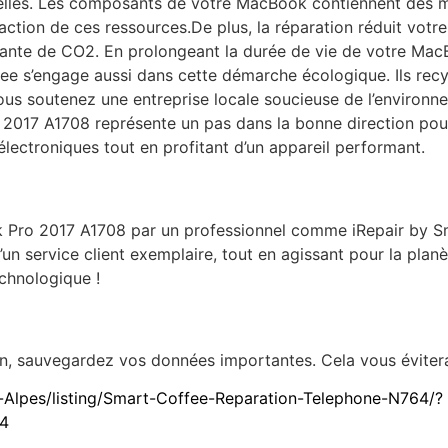
elles. Les composants de votre MacBook contiennent des ma
traction de ces ressources.De plus, la réparation réduit votr
ante de CO2. En prolongeant la durée de vie de votre MacBo
e s’engage aussi dans cette démarche écologique. Ils recy
vous soutenez une entreprise locale soucieuse de l’environn
2017 A1708 représente un pas dans la bonne direction pour
électroniques tout en profitant d’un appareil performant.
 Pro 2017 A1708 par un professionnel comme iRepair by S
’un service client exemplaire, tout en agissant pour la planè
chnologique !
, sauvegardez vos données importantes. Cela vous évitera to
Alpes/listing/Smart-Coffee-Reparation-Telephone-N764/?
4