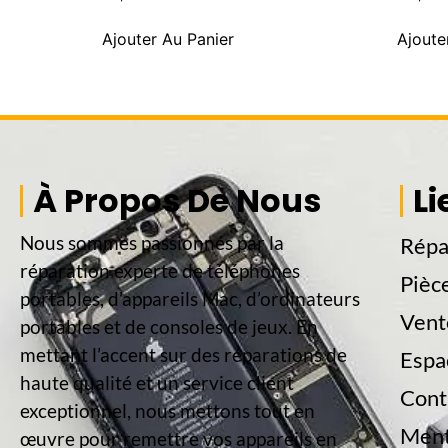
Ajouter Au Panier
Ajoute
À Propos De Nous
Li
Nous sommes passionnés par la
Répa
réparation experte de téléphones
Pièc
portables, d’appareils Mac, d’ordinateurs
Vent
portables et de consoles de jeux. En
mettant l’accent sur des réparations de
Espa
haute qualité et un service client
Cont
exceptionnel, nous mettons tout en
Ment
œuvre pour remettre vos appareils en