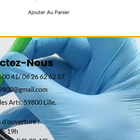
Ajouter Au Panier
ctez-Nous
 00 41/ 06 26 62 62 57
59800@gmail.com
es Arts, 59800 Lille,
 d'ouverture :
0h-19h