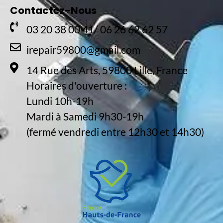
Contactez-Nous
03 20 38 00 41/ 06 26 62 62 57
irepair59800@gmail.com
14 Rue des Arts, 59800 Lille, France
Horaires d'ouverture :
Lundi 10h-19h
Mardi à Samedi 9h30-19h
(fermé vendredi entre 12h30 et 14h30)