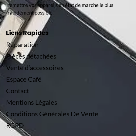
remettre vos appareils en état de marche le plus
rapidement possible.
Liens Rapides
Réparation
Pièces détachées
Vente d’accessoires
Espace Café
Contact
Mentions Légales
Conditions Générales De Vente
RGPD