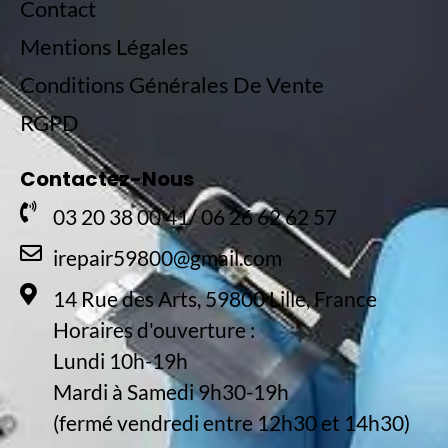
Contact
Mentions Légales
Conditions Générales De Vente
RGPD
Contactez-Nous
03 20 38 00 41/ 06 26 62 62 57
irepair59800@gmail.com
14 Rue des Arts, 59800 Lille, France
Horaires d'ouverture :
Lundi 10h-19h
Mardi à Samedi 9h30-19h
(fermé vendredi entre 12h30 et 14h30)