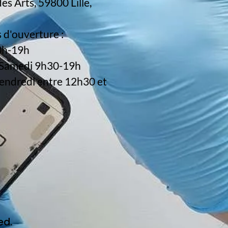
es Arts, 59800 Lille,
 d'ouverture :
0h-19h
 Samedi 9h30-19h
endredi entre 12h30 et
ed.