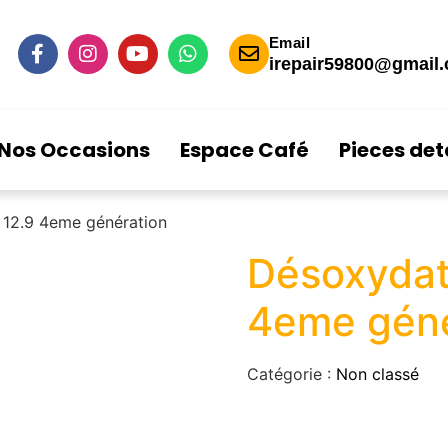
Email
irepair59800@gmail
Nos Occasions
Espace Café
Pieces de
 12.9 4eme génération
Désoxydati
4eme géné
Catégorie :
Non classé