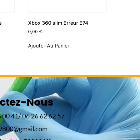
e
Xbox 360 slim Erreur E74
0,00
€
Ajouter Au Panier
ctez-Nous
 00 41/ 06 26 62 62 57
59800@gmail.com