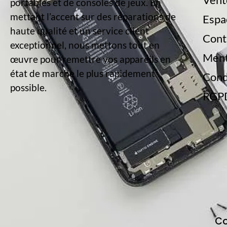
portables et de consoles de jeux. En
mettant l’accent sur des réparations de
Espa
haute qualité et un service client
Cont
exceptionnel, nous mettons tout en
Ment
œuvre pour remettre vos appareils en
état de marche le plus rapidement
Cond
possible.
RGP
Co