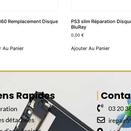
360 Remplacement Disque
PS3 slim Réparation Disqu
BluRay
0,00
€
r Au Panier
Ajouter Au Panier
ens Rapides
Conta
ration
03 20 38
es détachées
irepair
e d’accessoires