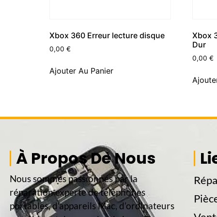
Xbox 360 Erreur lecture disque
Xbox 
Dur
0,00
€
0,00
€
Ajouter Au Panier
Ajoute
À Propos De Nous
Li
Nous sommes passionnés par la
Répa
réparation experte de téléphones
Pièc
portables, d’appareils Mac, d’ordinateurs
Vent