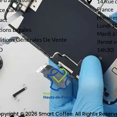
14 Rue d
France
ce Café
Horaires
act
Lundi 1
ions Légales
Mardi à
itions Générales De Vente
(fermé v
D
14h30)
pyright © 2026 Smart Coffee. All Rights Reserv