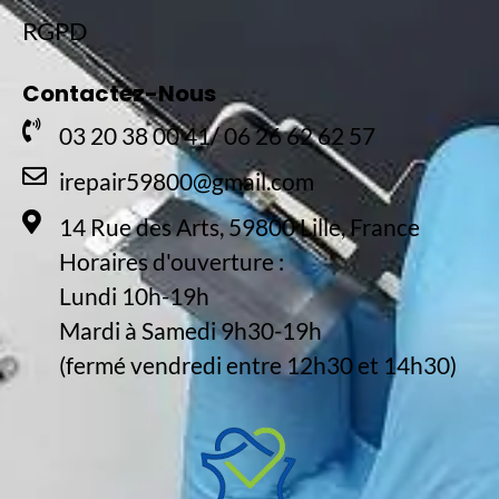
RGPD
Contactez-Nous
03 20 38 00 41/ 06 26 62 62 57
irepair59800@gmail.com
14 Rue des Arts, 59800 Lille, France
Horaires d'ouverture :
Lundi 10h-19h
Mardi à Samedi 9h30-19h
(fermé vendredi entre 12h30 et 14h30)