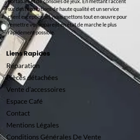
portables et de consoles de jeux. En mettant l’accent
sur des réparations de haute qualité et un service
client exceptionnel, nous mettons tout en œuvre pour
remettre vos appareils en état de marche le plus
rapidement possible.
Liens Rapides
Réparation
Pièces détachées
Vente d’accessoires
Espace Café
Contact
Mentions Légales
Conditions Générales De Vente