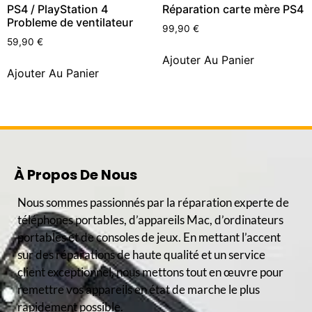
PS4 / PlayStation 4
Réparation carte mère PS4
Probleme de ventilateur
99,90
€
59,90
€
Ajouter Au Panier
Ajouter Au Panier
À Propos De Nous
Nous sommes passionnés par la réparation experte de
téléphones portables, d’appareils Mac, d’ordinateurs
portables et de consoles de jeux. En mettant l’accent
sur des réparations de haute qualité et un service
client exceptionnel, nous mettons tout en œuvre pour
remettre vos appareils en état de marche le plus
rapidement possible.