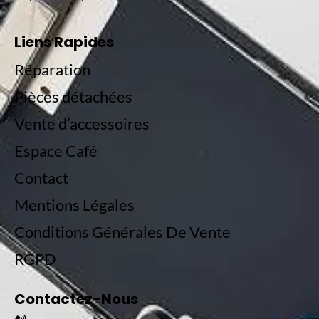
Liens Rapides
Réparation
Pièces détachées
Vente d’accessoires
Espace Café
Contact
Mentions Légales
Conditions Générales De Vente
RGPD
Contactez-Nous