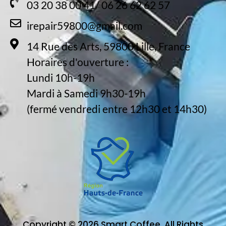
03 20 38 00 41/ 06 26 62 62 57
irepair59800@gmail.com
14 Rue des Arts, 59800 Lille, France
Horaires d'ouverture :
Lundi 10h-19h
Mardi à Samedi 9h30-19h
(fermé vendredi entre 12h30 et 14h30)
Copyright © 2026 Smart Coffee. All Rights