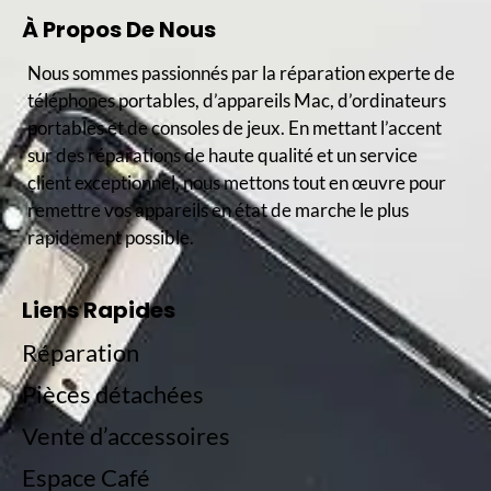
À Propos De Nous
Nous sommes passionnés par la réparation experte de
téléphones portables, d’appareils Mac, d’ordinateurs
portables et de consoles de jeux. En mettant l’accent
sur des réparations de haute qualité et un service
client exceptionnel, nous mettons tout en œuvre pour
remettre vos appareils en état de marche le plus
rapidement possible.
Liens Rapides
Réparation
Pièces détachées
Vente d’accessoires
Espace Café