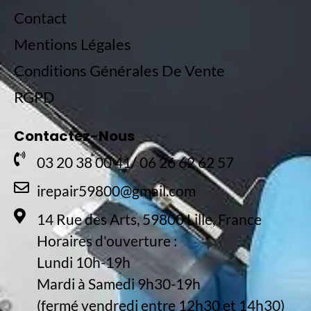
Contact
Mentions Légales
Conditions Générales De Vente
RGPD
Contactez-Nous
03 20 38 00 41/ 06 26 62 62 57
irepair59800@gmail.com
14 Rue des Arts, 59800 Lille, France
Horaires d'ouverture :
Lundi 10h-19h
Mardi à Samedi 9h30-19h
(fermé vendredi entre 12h30 et 14h30)