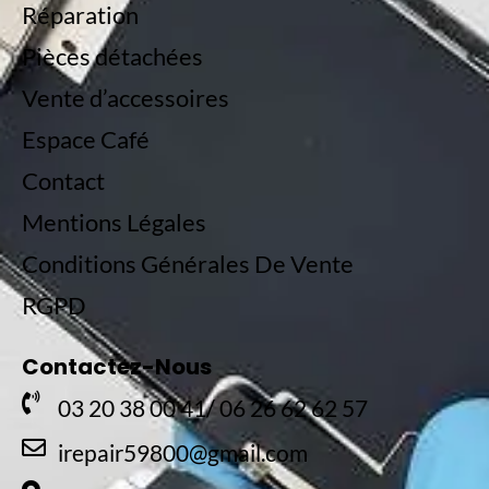
Réparation
Pièces détachées
Vente d’accessoires
Espace Café
Contact
Mentions Légales
Conditions Générales De Vente
RGPD
Contactez-Nous
03 20 38 00 41/ 06 26 62 62 57
irepair59800@gmail.com