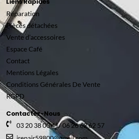
Liens Rapides
Réparation
Pièces détachées
Vente d’accessoires
Espace Café
Contact
Mentions Légales
Conditions Générales De Vente
RGPD
Contactez-Nous
03 20 38 00 41/ 06 26 62 62 57
irepair59800@gmail.com